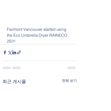
Fairmont Vancouver started using 
the Eco Umbrella Dryer RAINECO 
2S!!!
전체 보기
최근 게시물