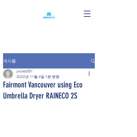
게시물
jviolet291
2022년 11월 4일
1분 분량
Fairmont Vancouver using Eco
Umbrella Dryer RAINECO 2S