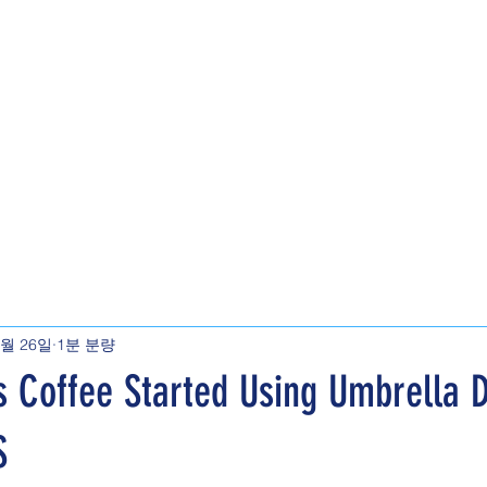
4월 26일
1분 분량
 Coffee Started Using Umbrella 
S